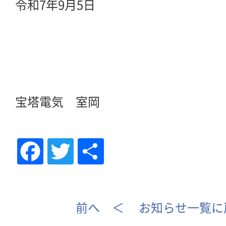
令和7年9月5日
宝塔電気 室岡
Fac
Tw
共
eb
itte
有
oo
r
前へ ＜
お知らせ一覧に